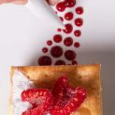
Cookie di marketing
Premendo «Accetta tutti e continua» acconsenti all’uso di tutti i
cookie. Cliccando sul pulsante «Conferma la mia selezione» accetti
solo le categorie da te selezionate. Puoi cambiare le impostazioni
dei cookie tramite il link nel footer «Politica della privacy». Maggiori
informazioni nella nostra
politica della privacy
.