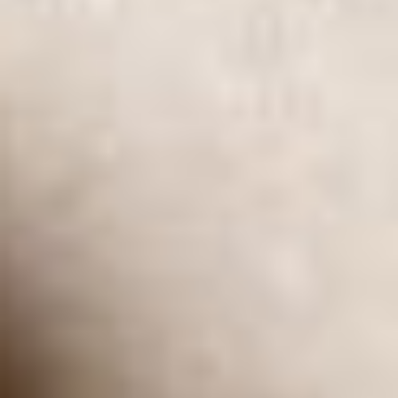
Cookie di marketing
Premendo «Accetta tutti e continua» acconsenti all’uso di tutti i
cookie. Cliccando sul pulsante «Conferma la mia selezione» accetti
solo le categorie da te selezionate. Puoi cambiare le impostazioni
dei cookie tramite il link nel footer «Politica della privacy». Maggiori
informazioni nella nostra
politica della privacy
.