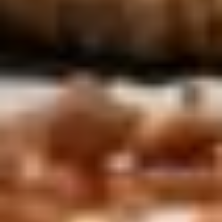
Cookie di marketing
Premendo «Accetta tutti e continua» acconsenti all’uso di tutti i
cookie. Cliccando sul pulsante «Conferma la mia selezione» accetti
solo le categorie da te selezionate. Puoi cambiare le impostazioni
dei cookie tramite il link nel footer «Politica della privacy». Maggiori
informazioni nella nostra
politica della privacy
.