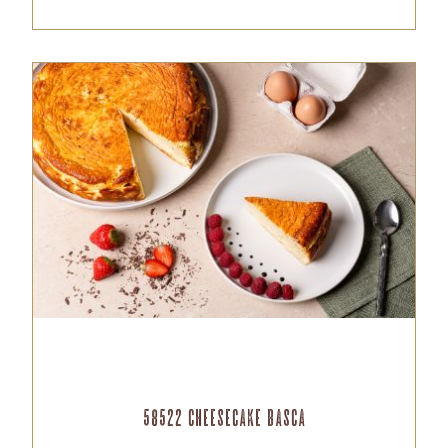
58522 Cheesecake Basca